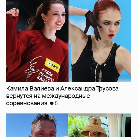
Камила Валиева и Александра Трусова
вернутся на международные
соревнования
5
От Шанхая до Мальдив: как отдыхают
Сергей Лазарев с детьми, Ксения Собчак