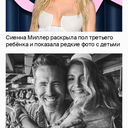
Блейк Лайвли и Райан Рейнольдс
посетили футбольный матч
1