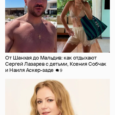
и Наиля Аскер-заде
9
"Заявил себя простым монтировщиком,
дабы не платить алименты". Мария
Миронова упрекнула бывшего мужа, с
которым судится за сына
21