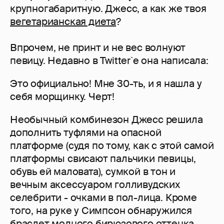
крупногабаритную. Джесс, а как же твоя
вегетарианская диета
?
Впрочем, не принт и не вес волнуют
певицу. Недавно в Twitter`е она написала:
Это официально! Мне 30-ть, и я нашла у
себя морщинку. Черт!
Необычный комбинезон Джесс решила
дополнить туфлями на опасной
платформе (судя по тому, как с этой самой
платформы свисают пальчики певицы,
обувь ей маловата), сумкой в тон и
вечным аксессуаром голливудских
селебрити - очками в пол-лица. Кроме
того, на руке у Симпсон обнаружился
браслет модного бирюзового оттенка.