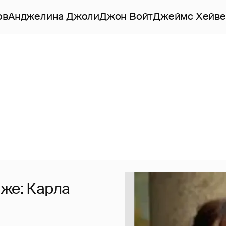
ов
Анджелина Джоли
Джон Войт
Джеймс Хейве
же: Карла