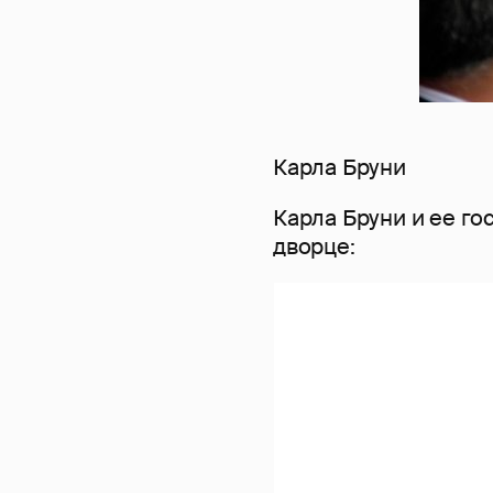
Карла Бруни
Карла Бруни и ее го
дворце: