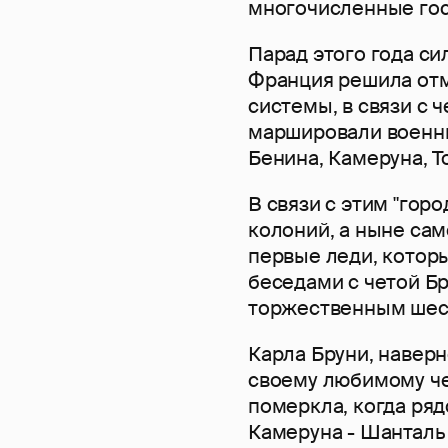
многочисленные гос
Парад этого года си
Франция решила отм
системы, в связи с 
маршировали военные
Бенина, Камеруна, То
В связи с этим "гор
колоний, а ныне сам
первые леди, котор
беседами с четой Б
торжественным шест
Карла Бруни, наверн
своему любимому че
померкла, когда ряд
Камеруна - Шанталь