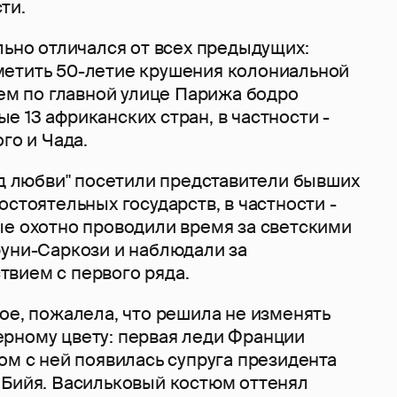
ти.
льно отличался от всех предыдущих:
етить 50-летие крушения колониальной
чем по главной улице Парижа бодро
 13 африканских стран, в частности -
го и Чада.
од любви" посетили представители бывших
остоятельных государств, в частности -
ые охотно проводили время за светскими
руни-Саркози и наблюдали за
вием с первого ряда.
ое, пожалела, что решила не изменять
рному цвету: первая леди Франции
ом с ней появилась супруга президента
 Бийя. Васильковый костюм оттенял