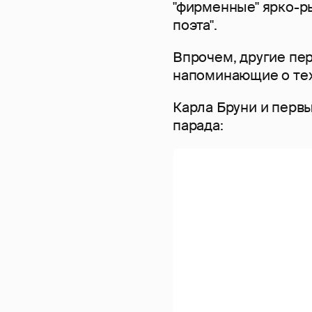
"фирменные" ярко-р
поэта".
Впрочем, другие пе
напоминающие о тех
Карла Бруни и перв
парада: