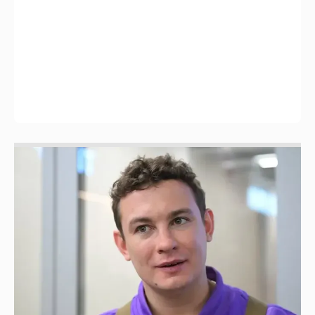
Никита Кологривый высказался насчёт
ИИ
1