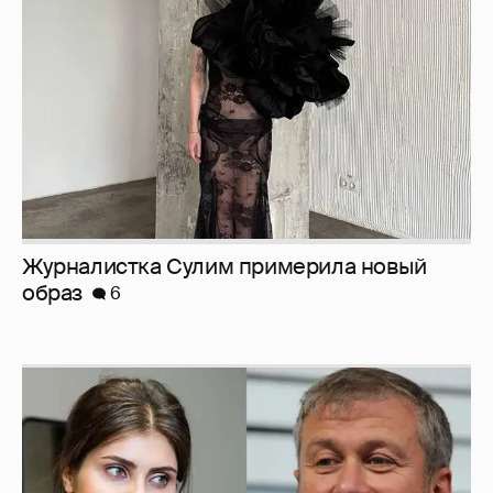
образ
6
И снова невеста
357