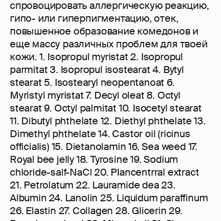
спровоцировать аллергическую реакцию,
гипо- или гиперпигментацию, отек,
повышенное образование комедонов и
еще массу различных проблем для твоей
кожи. 1. Isopropul myristat 2. Isopropul
parmitat 3. Isopropul isostearat 4. Bytyl
stearat 5. Isostearyl neopentanoat 6.
Муristуl myristat 7. Decyl oleat 8. Octyl
stearat 9. Octyl раlmitat 10. Isocetyl stearat
11. Dibutyl phthelate 12. Diethyl phthelate 13.
Dimethyl phthelate 14. Саstor oil (ricinus
officialis) 15. Dietanolamin 16. Sea weed 17.
Royal bee jelly 18. Tyrosine 19. Sodium
chloride-salf-NaCl 20. РIаncentrral extract
21. Petrolatum 22. Lauramide dea 23.
Albumin 24. Lanolin 25. Liquidum paraffinum
26. Elastin 27. Collagen 28. Glicerin 29.