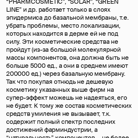
“PHARMCOSMETIC”, “SOLAR”, “GREEN
LINE” и др. работает только в слоях
эпидермиса до базальной мембраны, т.е.
убрать проблемы, место локализации,
которых находится в дерме ей не под
силу. Эти косметические средства не
пройдут (из-за большой молекулярной
массы компонентов, она должна быть не
больше 5000 ед., а они в среднем имеют
200000 ед.) через базальную мембрану.
Так что покупая отнюдь не дешевую
косметику указанных выше фирм на
супер-эффект можешь не надеяться, его
не будет. К тому же состав косметических
средств умиления не вызывает, т.к.
содержит полный спектр последних
достижений фарминдустрии, а
“натуральность” компонентов — не более