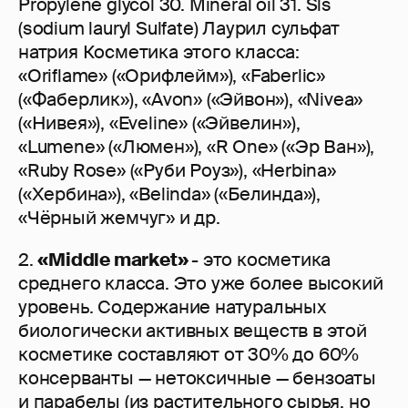
Propylene glycol 30. Mineral oil 31. Sls
(sodium lauryl Sulfate) Лаурил сульфат
натрия Косметика этого класса:
«Oriflame» («Орифлейм»), «Faberlic»
(«Фаберлик»), «Avon» («Эйвон»), «Nivea»
(«Нивея»), «Eveline» («Эйвелин»),
«Lumene» («Люмен»), «R One» («Эр Ван»),
«Ruby Rose» («Руби Роуз»), «Herbina»
(«Хербина»), «Belinda» («Белинда»),
«Чёрный жемчуг» и др.
2.
«Middle market»
- это косметика
среднего класса. Это уже более высокий
уровень. Содержание натуральных
биологически активных веществ в этой
косметике составляют от 30% до 60%
консерванты — нетоксичные — бензоаты
и парабелы (из растительного сырья, но