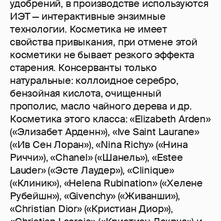
удобрений, в производстве используются
ИЭТ — интерактивные энзимные
технологии. Косметика не имеет
свойства привыкания, при отмене этой
косметики не бывает резкого эффекта
старения. Консерванты только
натуральные: коллоидное серебро,
бензойная кислота, очищенный
прополис, масло чайного дерева и др.
Косметика этого класса: «Elizabeth Arden»
(«Элизабет Арденн»), «Ive Saint Laurane»
(«Ив Сен Лоран»), «Nina Richy» («Нина
Риччи»), «Chanel» («Шанель»), «Estee
Lauder» («Эсте Лаудер»), «Сlinique»
(«Клиник»), «Helena Rubination» («Хелене
Рубейшн»), «Givenchy» («Живанши»),
«Christian Dior» («Кристиан Диор»),