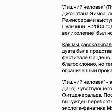
"Лишний человек" (T
Джонатана Эймса, ле
Режиссерами высту
Пульчини. В 2004 г
великолепие" был но
Как мы рассказывал
дуэта была представ
фестивале Санденс.
благосклонно, но т
ограниченный прока
"Лишний человек" - 
Дано), чувствующего
Фитцджеральда. Пос
вынужден перебрать
эколога-фанатика Мэ