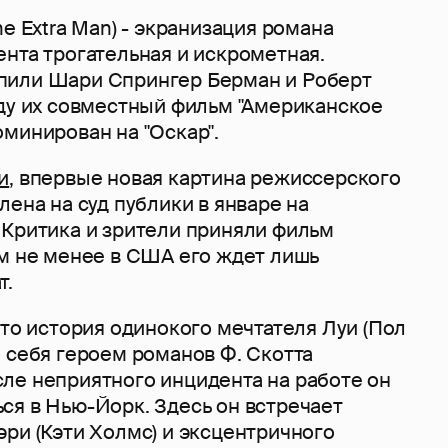
he Extra Man) - экранизация романа
нта трогательная и искрометная.
пили Шари Спрингер Берман и Роберт
оду их совместный фильм "Американское
минирован на "Оскар".
и
, впервые новая картина режиссерского
лена на суд публики в январе на
 Критика и зрители приняли фильм
ем не менее в США его ждет лишь
т.
это история одинокого мечтателя Луи (Пол
 себя героем романов Ф. Скотта
ле неприятного инцидента на работе он
ся в Нью-Йорк. Здесь он встречает
ри (Кэти Холмс) и эксцентричного