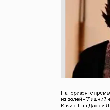
На горизонте премь
из ролей - "Лишний 
Кляйн, Пол Дано и 