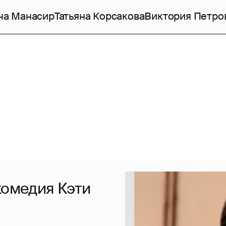
на Манасир
Татьяна Корсакова
Виктория Петро
комедия Кэти