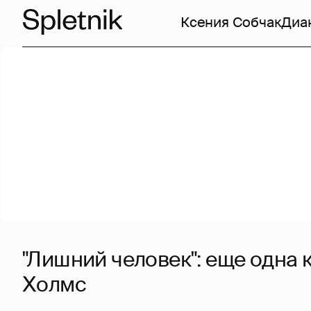
Ксения Собчак
Диа
"Лишний человек": еще одна 
Холмс