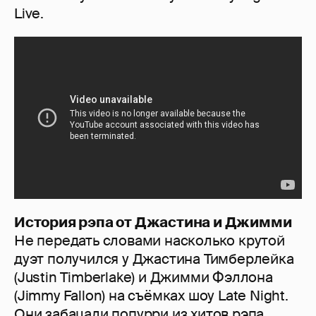
Live.
История рэпа от Джастина и Джимми
Не передать словами насколько крутой
дуэт получился у Джастина Тимберлейка
(Justin Timberlake) и Джимми Фэллона
(Jimmy Fallon) на съёмках шоу Late Night.
Они забацали попурри из хитов рэпа,