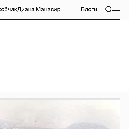
Собчак
Диана Манасир
Блоги