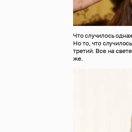
Что случилось однаж
Но то, что случилос
третий. Все на свет
же.