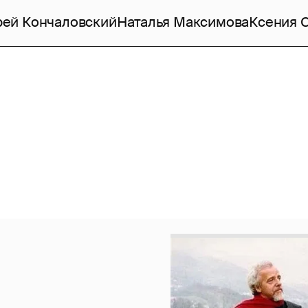
рей Кончаловский
Наталья Максимова
Ксения 