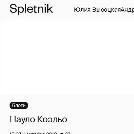
Юлия Высоцкая
Анд
Блоги
Пауло Коэльо