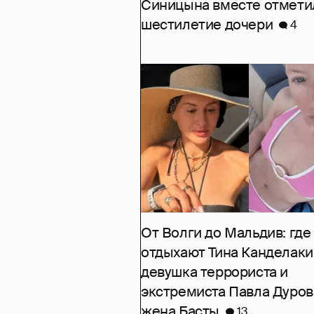
Синицына вместе отмети
шестилетие дочери
4
От Волги до Мальдив: где 
отдыхают Тина Канделаки
девушка террориста и
экстремиста Павла Дуров
жена Басты
13