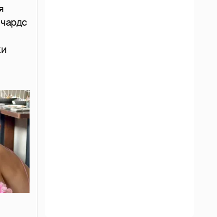
я
ичардс
ки