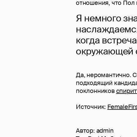
отношения, что Пол 
Я немного зна
наслаждаемся
когда встреч
окружающей с
Да, неромантично. С
подходящий кандида
поклонников
спирит
Источник:
FemaleFir
Автор:
admin