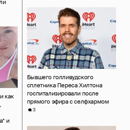
ли
Бывшего голливудского
сплетника Переса Хилтона
госпитализировали после
и как
прямого эфира с селфхармом
,
3
а* и