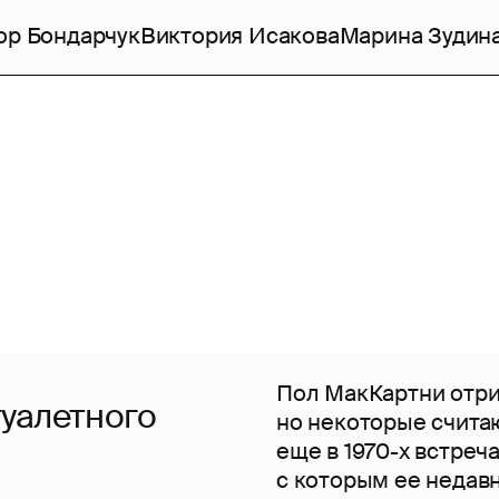
ор Бондарчук
Виктория Исакова
Марина Зудин
Пол МакКартни отриц
уалетного
но некоторые считаю
еще в 1970-х встреч
с которым ее недав