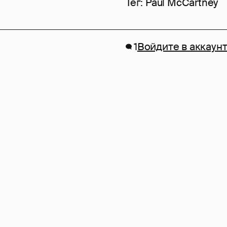
Тег:
Paul McCartney
1
Войдите в аккаун