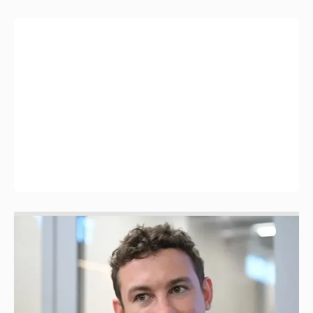
Никита Кологривый высказался насчёт
ИИ
1