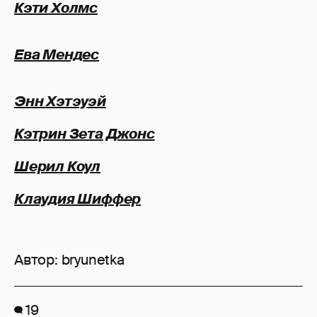
Кэти Холмс
Ева Мендес
Энн Хэтэуэй
Кэтрин Зета Джонс
Шерил Коул
Клаудия Шиффер
Автор:
bryunetka
19