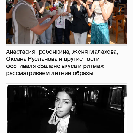
Рублёвские дочки
187