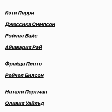
Кэти Перри
Джессика Симпсон
Рэйчел Вайс
Айшвария Рай
Фрейда Пинто
Рейчел Билсон
Натали Портман
Оливия Уайльд