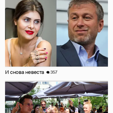
И снова невеста
357
Анастасия Гребенкина, Женя Малахова,
Оксана Русланова и другие гости
фестиваля «Баланс вкуса и ритма»:
рассматриваем летние образы