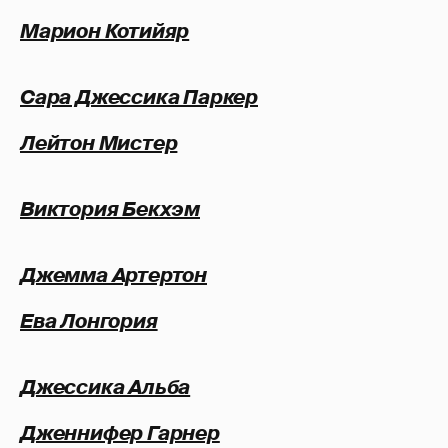
Марион Котийяр
Сара Джессика Паркер
Лейтон Мистер
Виктория Бекхэм
Джемма Артертон
Ева Лонгория
Джессика Альба
Дженнифер Гарнер