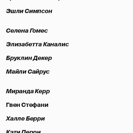
Эшли Симпсон
Селена Гомес
Элизабетта Каналис
Бруклин Декер
Майли Сайрус
Миранда Керр
Гвен Стефани
Халле Берри
Кэти Перри