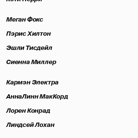
Меган Фокс
Пэрис Хилтон
Эшли Тисдейл
Сиенна Миллер
Кармэн Электра
АннаЛинн МакКорд
Лорен Конрад
Линдсей Лохан