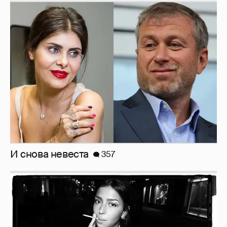
И снова невеста
357
Рублёвские дочки
187