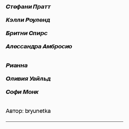
Стефани Пратт
Кэлли Роуленд
Бритни Спирс
Алессандра Амбросио
Рианна
Оливия Уайльд
Софи Монк
Автор:
bryunetka