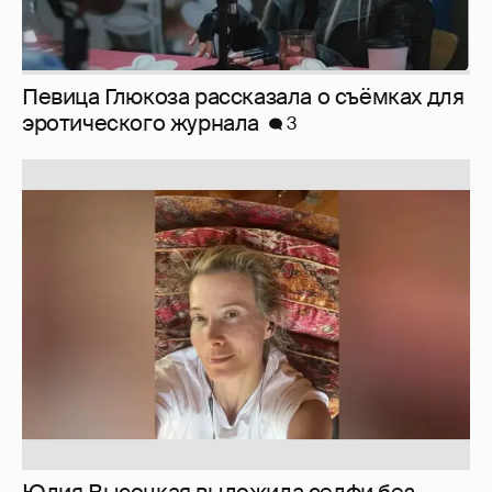
Юлия Высоцкая выложила селфи без
макияжа
2