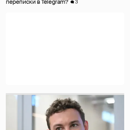
перeписки в Telegram?
3
Никита Кологривый высказался насчёт
ИИ
1