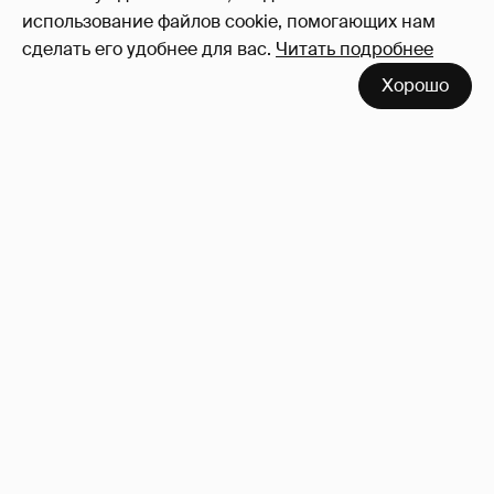
использование файлов cookie, помогающих нам
сделать его удобнее для вас.
Читать подробнее
Хорошо
Где и как отдыхают Ксения Собчак с
сыном, Тина Канделаки, Рената Литвинова
и экс-возлюбленные олигархов
70