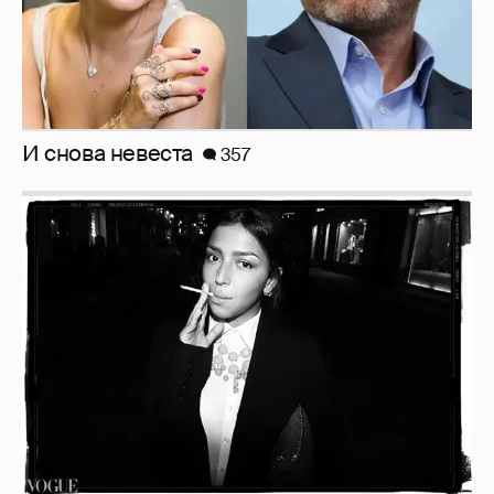
И снова невеста
357