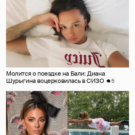
Шурыгина воцерковилась в СИЗО
5
Ботинки на высокой платформе и
крашеный кот-компаньон: 53-летняя Кейт
Бекинсейл показала, как занимается
йогой
13