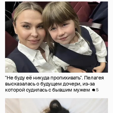
"Не буду её никуда пропихивать". Пелагея
высказалась о будущем дочери, из-за
которой судилась с бывшим мужем
5
Молится о поездке на Бали: Диана