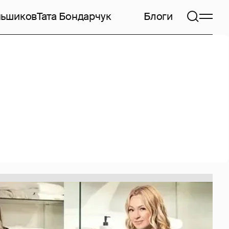
ньшиков
Тата Бондарчук
Блоги