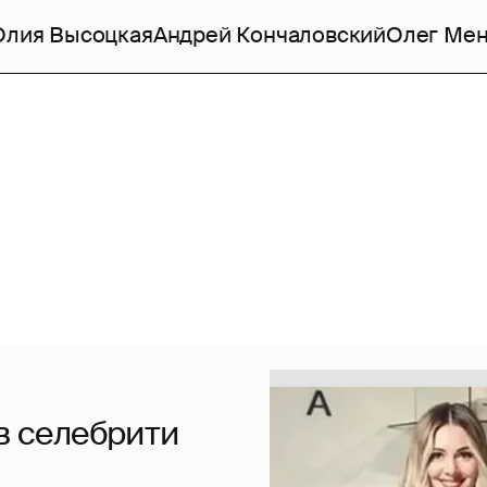
лия Высоцкая
Андрей Кончаловский
Олег Ме
ов селебрити