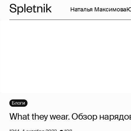
Наталья Максимова
Ю
Блоги
What they wear. Обзор наряд