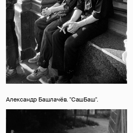
Александр Башлачёв. "СашБаш".