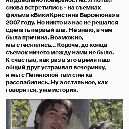
снова встретились - на съемках
фильма «Вики Кристина Барселона» в
2007 году. Но никто из нас не решался
сделать первый шаг. Не знаю, в чем
была причина. Возможно,
мы стеснялись… Короче, до конца
съемок ничего между нами не было.
К счастью, как раз в это время наш
общий друг устраивал вечеринку,
и мы с Пенелопой
там слегка
расслабились. Ну а остальное, как
говорится, уже история.