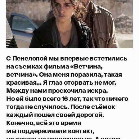
С
Пенелопой мы впервые встетились
на съемках фильма «Ветчина,
ветчина». Она меня поразила, такая
красивая… Я глаз оторвать не мог.
Между нами проскочила искра.
Но ей было всего 16 лет, так что ничего
тогда не случилось. После съёмок
каждый пошел своей дорогой.
Конечно, всё
это время
мы поддерживали контакт,
но довольно поверхностно. А потом