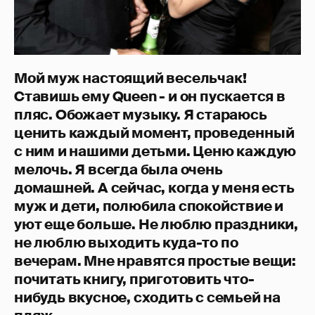
Мой муж настоящий весельчак!
Ставишь ему Queen - и он пускается в
пляс. Обожает музыку. Я стараюсь
ценить каждый момент, проведенный
с ним и нашими детьми. Ценю каждую
мелочь. Я всегда была очень
домашней. А сейчас, когда у меня есть
муж и дети, полюбила спокойствие и
уют еще больше. Не люблю праздники,
не люблю выходить куда-то по
вечерам. Мне нравятся простые вещи:
почитать книгу, приготовить что-
нибудь вкусное, сходить с семьей на