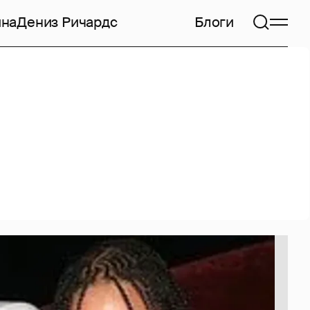
ина
Дениз Ричардс
Блоги