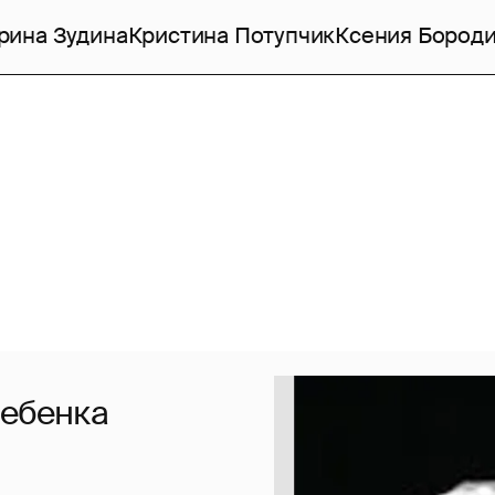
рина Зудина
Кристина Потупчик
Ксения Бород
ребенка