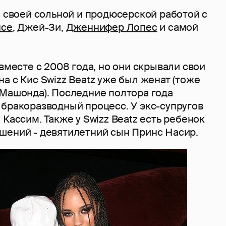
н своей сольной и продюсерской работой с
нсе
, Джей-Зи,
Дженнифер Лопес
и самой
 вместе с 2008 года, но они скрывали свои
а с Кис Swizz Beatz уже был женат (тоже
 Машонда). Последние полтора года
 бракоразводный процесс. У экс-супругов
 Кассим. Также у Swizz Beatz есть ребенок
шений - девятилетний сын Принс Насир.