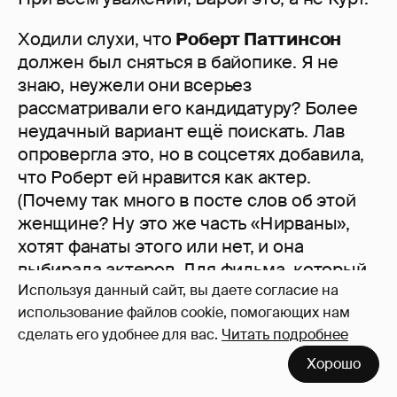
Ходили слухи, что
Роберт Паттинсон
должен был сняться в байопике. Я не
знаю, неужели они всерьез
рассматривали его кандидатуру? Более
неудачный вариант ещё поискать. Лав
опровергла это, но в соцсетях добавила,
что Роберт ей нравится как актер.
(Почему так много в посте слов об этой
женщине? Ну это же часть «Нирваны»,
хотят фанаты этого или нет, и она
выбирала актеров. Для фильма, который
Используя данный сайт, вы даете согласие на
не был снят.)
использование файлов cookie, помогающих нам
сделать его удобнее для вас.
Читать подробнее
Хорошо