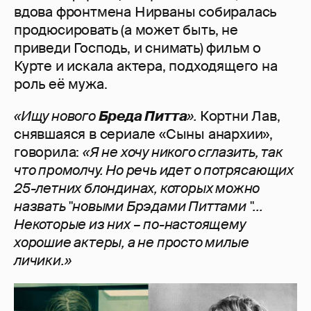
вдова фронтмена Нирваны собиралась
продюсировать (а может быть, не
приведи Господь, и снимать) фильм о
Курте и искала актера, подходящего на
роль её мужа.
«Ищу нового
Бреда Питта
».
Кортни Лав,
снявшаяся в сериале «Сыны анархии»,
говорила:
«Я не хочу никого сглазить, так
что промолчу. Но речь идет о потрясающих
25-летних блондинах, которых можно
назвать "новыми Брэдами Питтами "...
Некоторые из них – по-настоящему
хорошие актеры, а не просто милые
личики.»