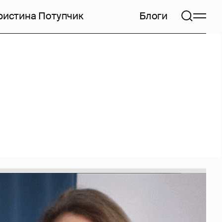
ристина Потупчик
Блоги