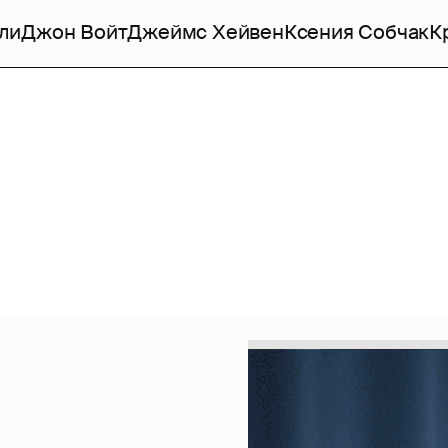
ли
Джон Войт
Джеймс Хейвен
Ксения Собчак
К