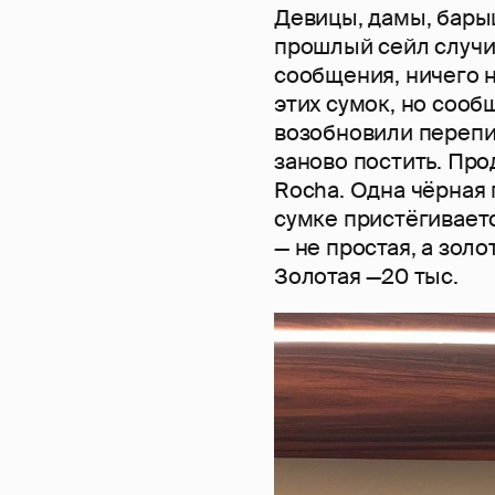
Девицы, дамы, барыш
прошлый сейл случи
сообщения, ничего 
этих сумок, но сооб
возобновили перепи
заново постить. Пр
Rocha. Одна чёрная г
сумке пристёгиваетс
— не простая, а золот
Золотая —20 тыс.