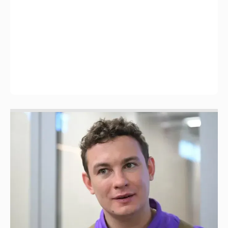
Никита Кологривый высказался насчёт
ИИ
1