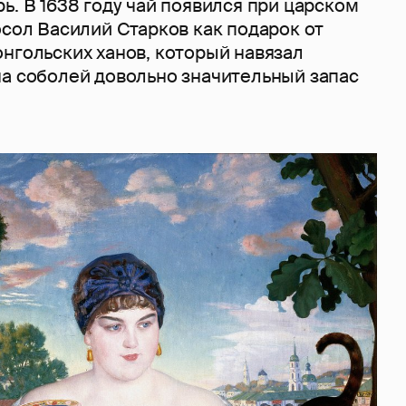
ь. В 1638 году чай появился при царском
осол Василий Старков как подарок от
нгольских ханов, который навязал
на соболей довольно значительный запас