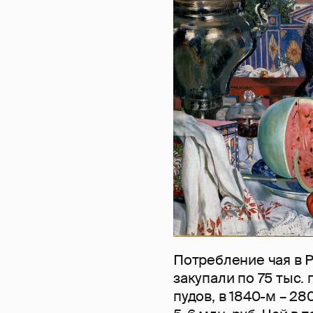
Потребление чая в Ро
закупали по 75 тыс. п
пудов, в 1840-м – 280