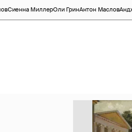
мов
Сиенна Миллер
Оли Грин
Антон Маслов
Анд