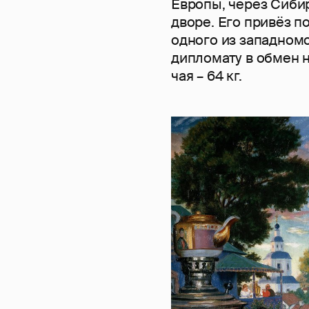
Европы, через Сибир
дворе. Его привёз п
одного из западномо
дипломату в обмен 
чая – 64 кг.