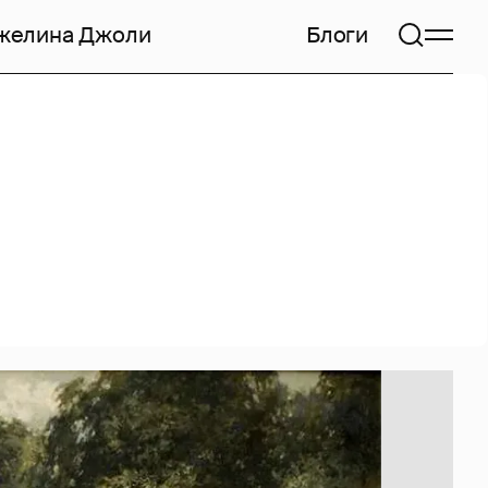
желина Джоли
Блоги