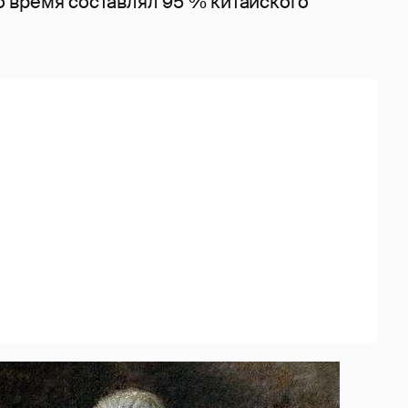
то время составлял 95 % китайского