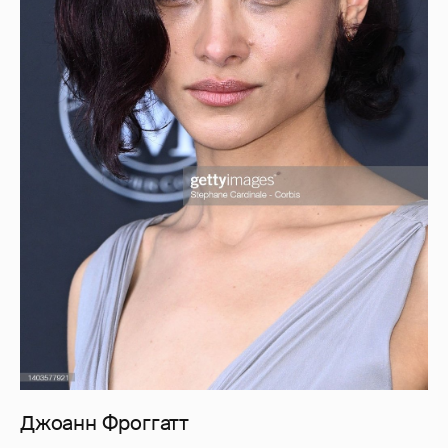
Джоанн Фроггатт