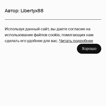
Автор:
Libertyx88
51
Используя данный сайт, вы даете согласие на
Войдите в аккаунт
, чтобы читать и
использование файлов cookie, помогающих нам
оставлять комментарии
сделать его удобнее для вас.
Читать подробнее
Хорошо