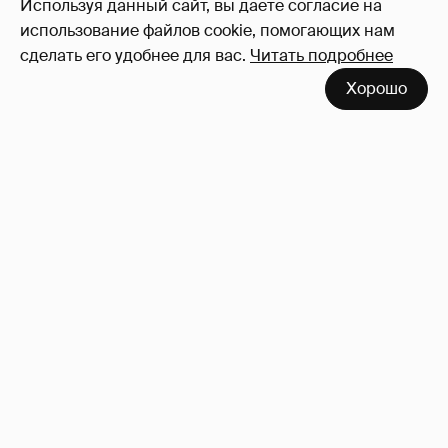
Используя данный сайт, вы даете согласие на
использование файлов cookie, помогающих нам
сделать его удобнее для вас.
Читать подробнее
Хорошо
53-летний брат Анджелины Джоли
совершил каминг-аут* после развода с
женой
85