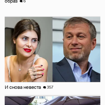
И снова невеста
357