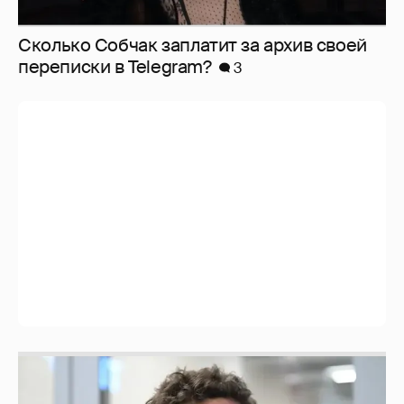
Сколько Собчак заплатит за архив своей
перeписки в Telegram?
3
Никита Кологривый высказался насчёт