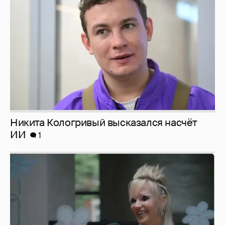
ИИ
1
Певица Глюкоза рассказала о съёмках для
эротического журнала
3