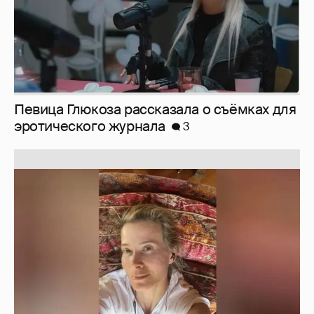
Юлия Высоцкая выложила селфи без
макияжа
2