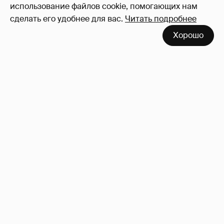
Войдите в аккаунт
, чтобы читать и
использование файлов cookie, помогающих нам
оставлять комментарии
сделать его удобнее для вас.
Читать подробнее
Хорошо
Сколько Собчак заплатит за архив своей
перeписки в Telegram?
3