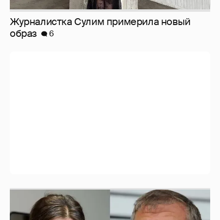
Журналистка Сулим примерила новый
образ
6
И снова невеста
357