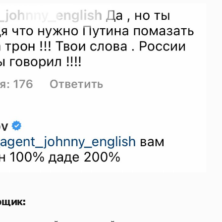
рщик: