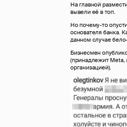
На главной размест
вывели её в топ.
Но почему-то опуст
основателя банка. К
данном случае бело
Бизнесмен опублико
(принадлежит Meta,
организацией).