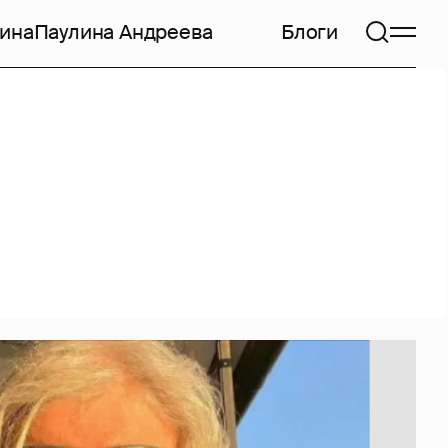
ина
Паулина Андреева
Блоги