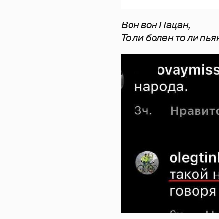
Вон вон Пацан,
То ли болен то ли пья