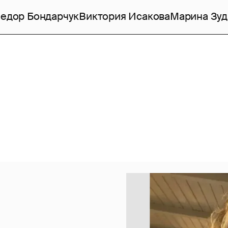
едор Бондарчук
Виктория Исакова
Марина Зуд