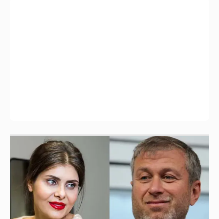
И снова невеста
357
Анастасия Гребенкина, Женя Малахова,
Оксана Русланова и другие гости