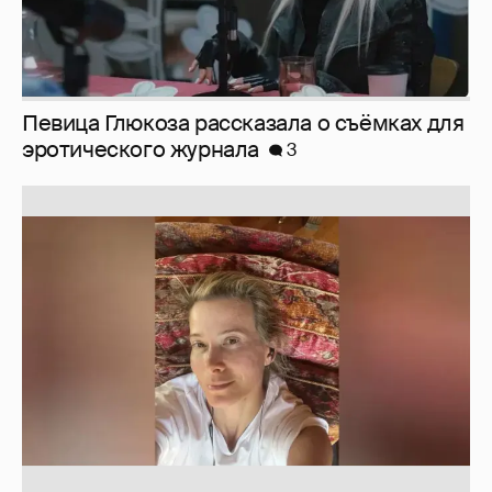
Юлия Высоцкая выложила селфи без
макияжа
2