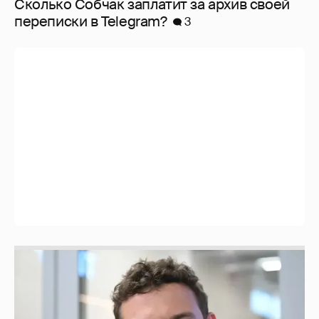
Сколько Собчак заплатит за архив своей
перeписки в Telegram?
3
Никита Кологривый высказался насчёт
ИИ
1