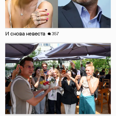
фестиваля «Баланс вкуса и ритма»:
рассматриваем летние образы
Рублёвские дочки
187