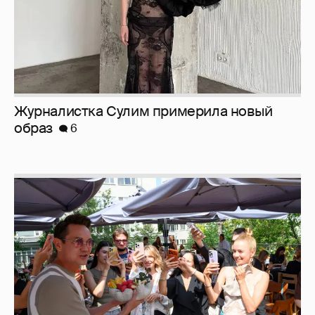
Анастасия Гребенкина, Женя Малахова,
Оксана Русланова и другие гости
фестиваля «Баланс вкуса и ритма»:
рассматриваем летние образы