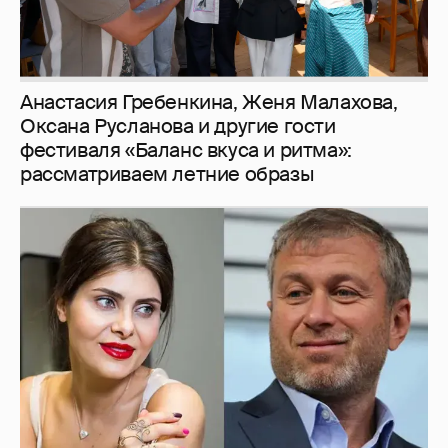
И снова невеста
357