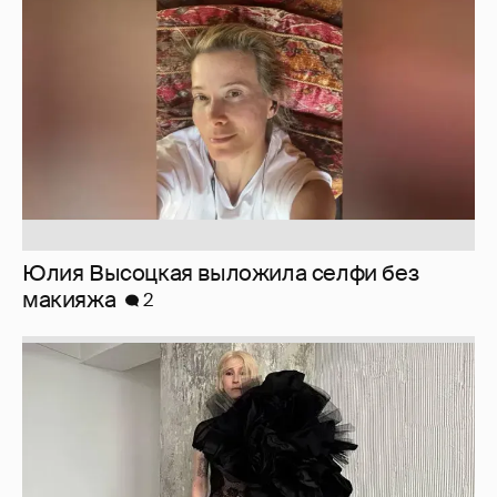
макияжа
2
Журналистка Сулим примерила новый
образ
6