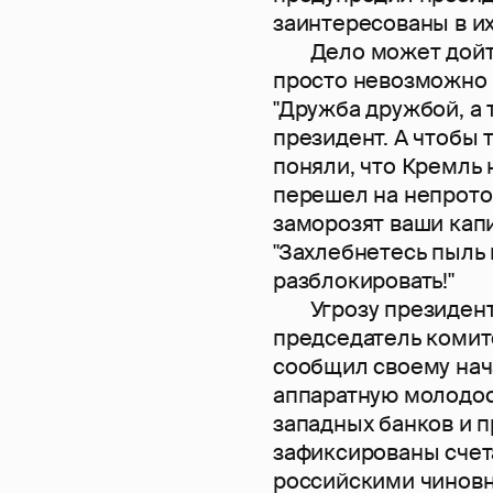
заинтересованы в их
Дело может дойти 
просто невозможно 
"Дружба дружбой, а 
президент. А чтобы 
поняли, что Кремль 
перешел на непроток
заморозят ваши капи
"Захлебнетесь пыль г
разблокировать!"
Угрозу президента
председатель комит
сообщил своему нача
аппаратную молодос
западных банков и 
зафиксированы счет
российскими чиновн