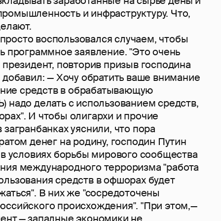
кладывать заработанные на сырье деньги
ромышленность и инфраструктуру. Что,
делают.
осто воспользовался случаем, чтобы
ь программное заявление. "Это очень
 президент, повторив призыв господина
 добавил: — Хочу обратить ваше внимание
жение средств в обрабатывающую
) надо делать с использованием средств,
рах". И чтобы олигархи и прочие
 загранбанках уяснили, что пора
ратом денег на родину, господин Путин
о в условиях борьбы мирового сообщества
ния международного терроризма "работа
ользования средств в офшорах будет
аться". В них же "сосредоточены
оссийского происхождения". "При этом,—
ент,— западные экономики не