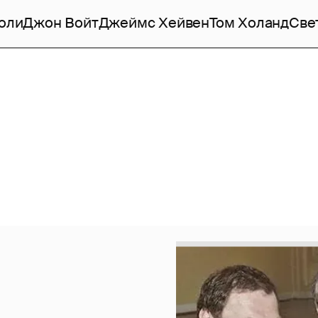
оли
Джон Войт
Джеймс Хейвен
Том Холанд
Све