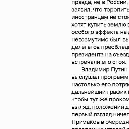
правда, не в России
заявил, что торопит
иностранцам не стои
хотят купить землю 
особого эффекта на
невозмутимо был вы
делегатов преоблада
президента на съез
встречали его стоя.
Владимир Путин сра
выслушал программн
настолько его потря
дальнейший график и
чтобы тут же проко
взгляд, положений 
первый взгляд ничег
Примаков в очередн