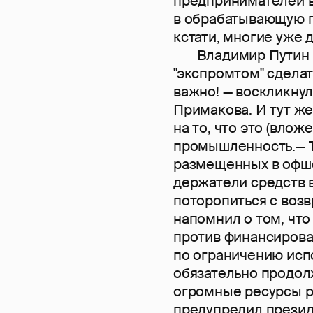
предпринимателей в
в обрабатывающую п
кстати, многие уже 
Владимир Путин пр
"экспромтом" сделат
важно! — воскликнул
Примакова. И тут же
на то, что это (вло
промышленность.— Ъ
размещенных в офшо
держатели средств в
поторопиться с возв
напомнил о том, чт
против финансирова
по ограничению исп
обязательно продолж
огромные ресурсы р
предупредил презид