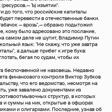
 (ресурсов.— Ъ) изъятии".
до того, что российские капиталы
будет перевести в отечественные банки.
табачок — врозь",— образно подытожил
те, кому было адресовано это послание,
на самом деле не шутит, Владимир Путин
ольный язык: "Не скажу, что уже завтра
талы", а дальше прибег к игре букв:
лотать, бегая по судам, чтобы их
 беспочвенной не назовешь. Недавно
ета финансового контроля Виктор Зубков
льству, что его ведомство, несмотря на
ть, уже завалено документами из
противоотмывочных структур, в которых
а и суммы на них, открытые в офшорах
иками и олигархами. Последние, узнав об