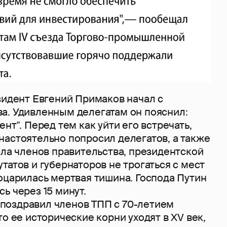
зидент Евгений Примаков начал с
а. Удивленным делегатам он пояснил:
нт". Перед тем как уйти его встречать,
настоятельно попросил делегатов, а также
сла членов правительства, президентской
татов и губернаторов не трогаться с мест
оцарилась мертвая тишина. Господа Путин
ь через 15 минут.
здравил членов ТПП с 70-летием
то ее исторические корни уходят в XV век,