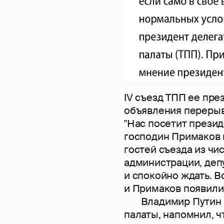
IV съезд ТПП ее пре
объявления перерыв
"Нас посетит президе
господин Примаков 
гостей съезда из чи
администрации, депу
и спокойно ждать. В
и Примаков появилис
Владимир Путин по
палаты, напомнил, ч