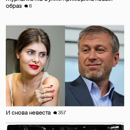
И снова невеста
357