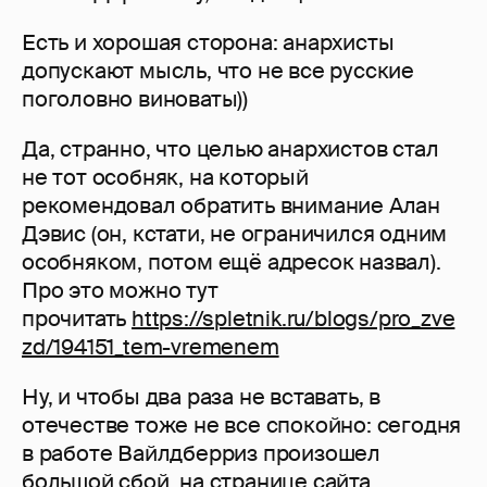
Есть и хорошая сторона: анархисты
допускают мысль, что не все русские
поголовно виноваты))
Да, странно, что целью анархистов стал
не тот особняк, на который
рекомендовал обратить внимание Алан
Дэвис (он, кстати, не ограничился одним
особняком, потом ещё адресок назвал).
Про это можно тут
прочитать
https://spletnik.ru/blogs/pro_zve
zd/194151_tem-vremenem
Ну, и чтобы два раза не вставать, в
отечестве тоже не все спокойно: сегодня
в работе Вайлдберриз произошел
большой сбой, на странице сайта