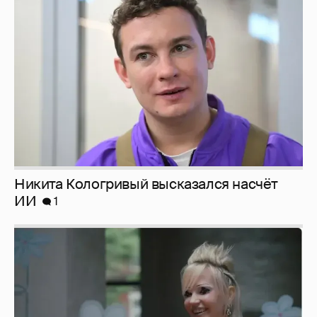
Никита Кологривый высказался насчёт
ИИ
1
Певица Глюкоза рассказала о съёмках для
эротического журнала
3