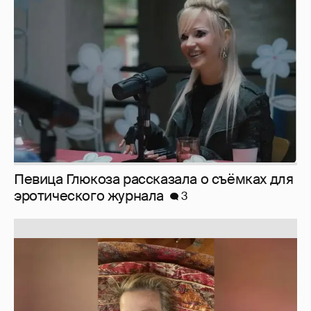
Певица Глюкоза рассказала о съёмках для
эротического журнала
3
Юлия Высоцкая выложила селфи без
макияжа
2