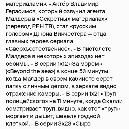
материалами». - Актёр Владимир
Герасимов, который озвучил агента
Малдера в «Секретных материалах»
(перевод РЕН ТВ), стал «русским
голосом» Джона Винчестера — отца
главных героев сериала
«Сверхъестественное». - В пистолете
Малдера в некоторых эпизодах нет
обоймы. - В серии 1x12 «За морем»
(«Beyond the sea») в конце 5й минуты,
когда Малдер в своем кабинете берет
папку с личным делом, в зеркале видно
отражение камеры. - В серии 1x21 «Труп
полицейского» на 11 минуте, когда Скалли
осматривает труп, видно, как этот «труп»
моргает и дышит, шевеля грудной
клеткой. - В серии 3х23 «Сыро