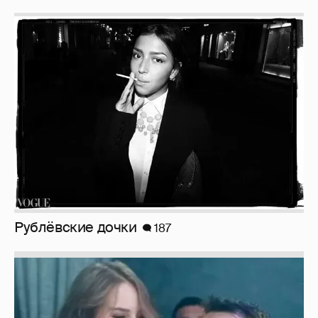
Рублёвские дочки
187
Неужели правда?
143