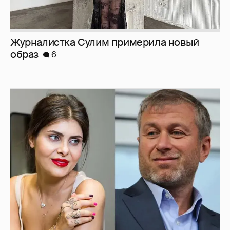
И снова невеста
357