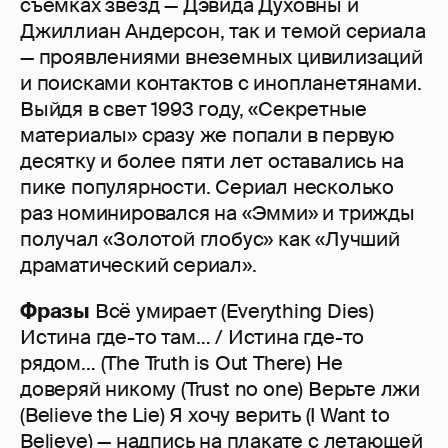
съёмках звёзд — Дэвида Духовны и
Джиллиан Андерсон, так и темой сериала
— проявлениями внеземных цивилизаций
и поисками контактов с инопланетянами.
Выйдя в свет 1993 году, «Секретные
материалы» сразу же попали в первую
десятку и более пяти лет оставались на
пике популярности. Сериал несколько
раз номинировался на «Эмми» и трижды
получал «Золотой глобус» как «Лучший
драматический сериал».
Фразы
Всё умирает (Everything Dies)
Истина где-то там… / Истина где-то
рядом… (The Truth is Out There) Не
доверяй никому (Trust no one) Верьте лжи
(Believe the Lie) Я хочу верить (I Want to
Believe) — надпись на плакате с летающей