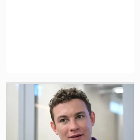
Никита Кологривый высказался насчёт
ИИ
1