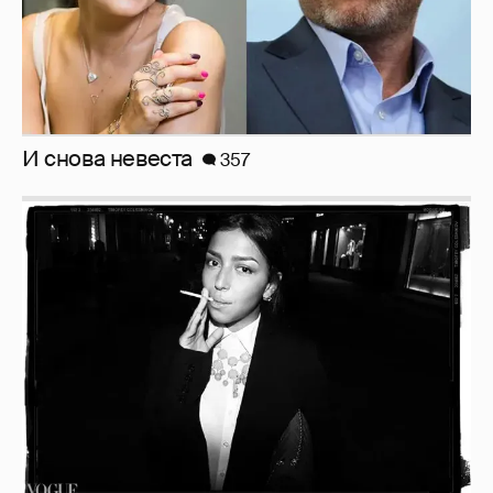
И снова невеста
357