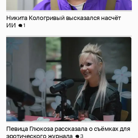
Никита Кологривый высказался насчёт
ИИ
1
Певица Глюкоза рассказала о съёмках для
эротического журнала
3