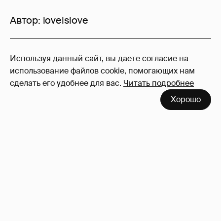
Автор:
loveislove
14
Используя данный сайт, вы даете согласие на
Войдите в аккаунт
, чтобы читать и
использование файлов cookie, помогающих нам
оставлять комментарии
сделать его удобнее для вас.
Читать подробнее
Хорошо