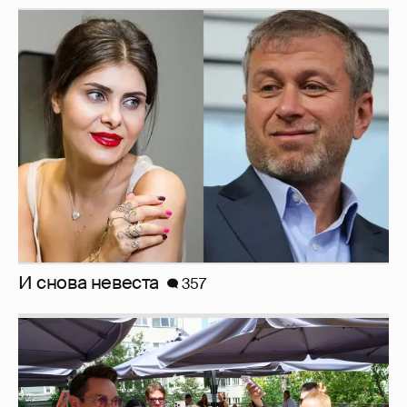
И снова невеста
357