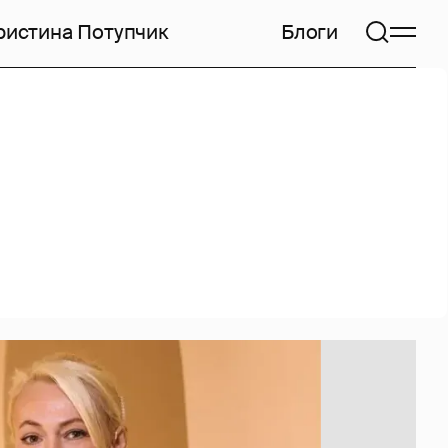
ристина Потупчик
Блоги