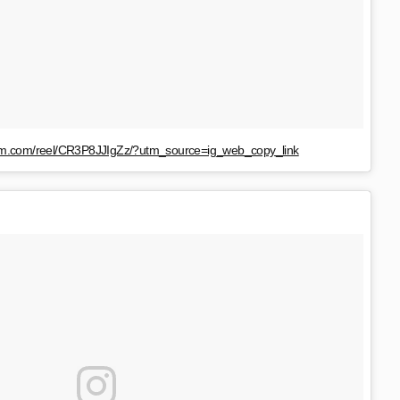
ram.com/reel/CR3P8JJIgZz/?utm_source=ig_web_copy_link