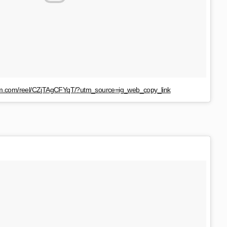
ram.com/reel/CZjTAgCFYqT/?utm_source=ig_web_copy_link