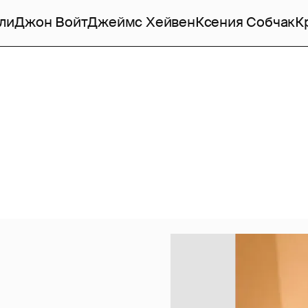
ли
Джон Войт
Джеймс Хейвен
Ксения Собчак
К