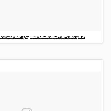
am.com/reel/CXL4QWgF2ZO/?utm_source=ig_web_copy_link