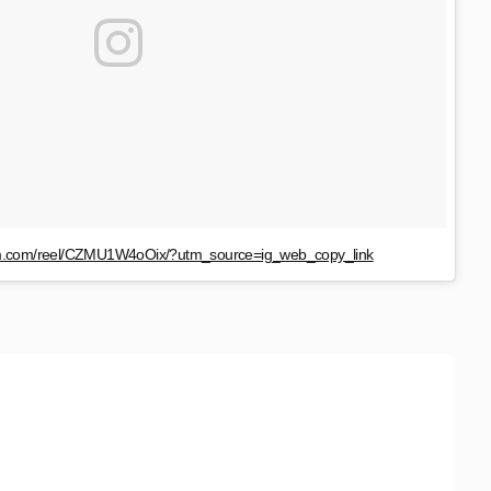
am.com/reel/CZMU1W4oOix/?utm_source=ig_web_copy_link