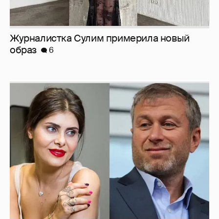
И снова невеста
357