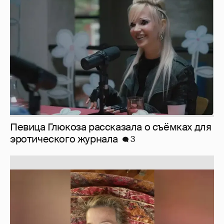
Певица Глюкоза рассказала о съёмках для
эротического журнала
3
Юлия Высоцкая выложила селфи без
макияжа
2