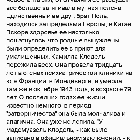
все больше затягивала мутная пелена.
Единственный ее друг, брат Поль,
находился за пределами Европы, в Китае.
Вскоре здоровье ее настолько
пошатнулось, что родные вынуждены
были определить ее в приют для
умалишенных. Камилла Клодель
пережила всех. Она провела тридцать
лет в стенах психиатрической клиники на
юге Франции, в Мондеверге, и умерла
там же в октябре 1943 года, в возрасте 79
лет. О последних годах ее жизни
известно немного: в период
"затворничества" она была молчалива и
апатична. Она уже не лепила. "У
мадемуазель Клодель, - как было
записано в официальном заключении, - к