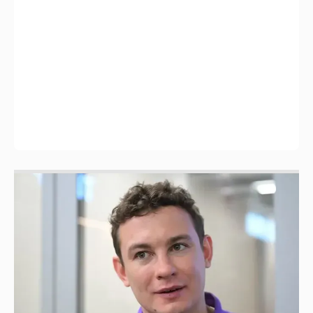
Никита Кологривый высказался насчёт
ИИ
1