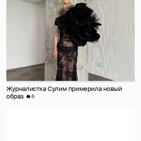
Журналистка Сулим примерила новый
образ
6
И снова невеста
357