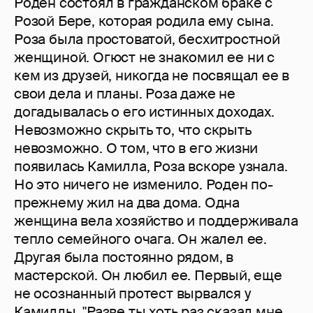
Роден состоял в гражданском браке с
Розой Бере, которая родила ему сына.
Роза была простоватой, бесхитростной
женщиной. Огюст не знакомил ее ни с
кем из друзей, никогда не посвящал ее в
свои дела и планы. Роза даже не
догадывалась о его истинных доходах.
Невозможно скрыть то, что скрыть
невозможно. О том, что в его жизни
появилась Камилла, Роза вскоре узнала.
Но это ничего не изменило. Роден по-
прежнему жил на два дома. Одна
женщина вела хозяйство и поддерживала
тепло семейного очага. Он жалел ее.
Другая была постоянно рядом, в
мастерской. Он любил ее. Первый, еще
не осознанный протест вырвался у
Камиллы. "Разве ты хоть раз сказал мне,