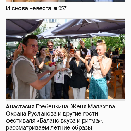
Рублёвские дочки
187