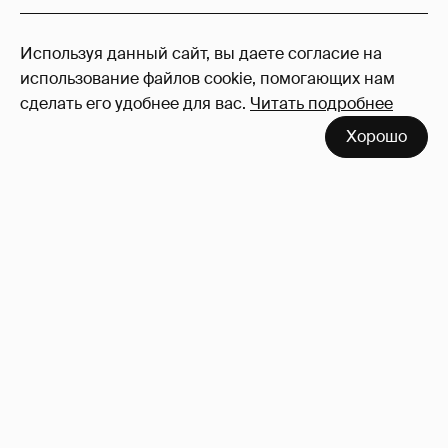
296
Используя данный сайт, вы даете согласие на
Войдите в аккаунт
, чтобы читать и
использование файлов cookie, помогающих нам
оставлять комментарии
сделать его удобнее для вас.
Читать подробнее
Хорошо