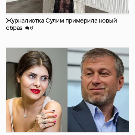
И снова невеста
357