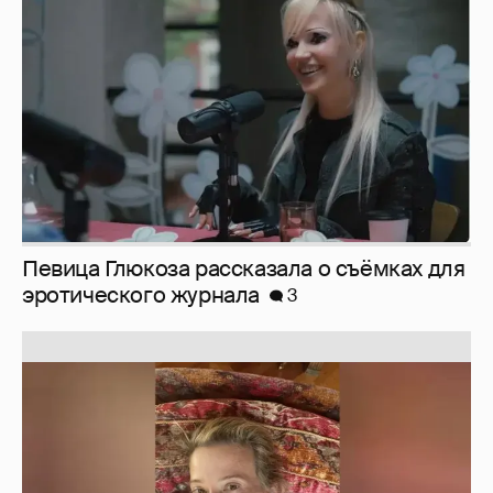
эротического журнала
3
Юлия Высоцкая выложила селфи без
макияжа
2