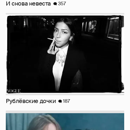
Рублёвские дочки
187
Неужели правда?
143