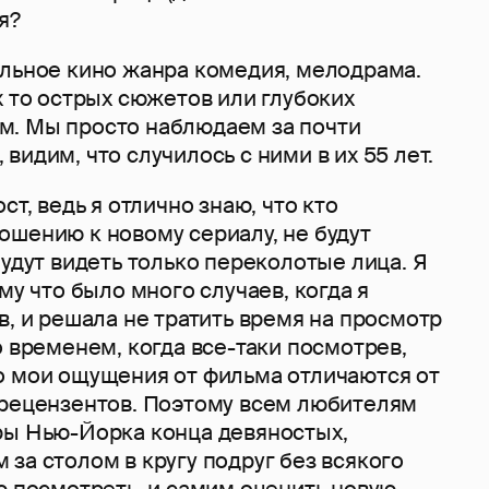
ия?
ельное кино жанра комедия, мелодрама.
х то острых сюжетов или глубоких
. Мы просто наблюдаем за почти
видим, что случилось с ними в их 55 лет.
ст, ведь я отлично знаю, что кто
ошению к новому сериалу, не будут
будут видеть только переколотые лица. Я
му что было много случаев, когда я
в, и решала не тратить время на просмотр
о временем, когда все-таки посмотрев,
о мои ощущения от фильма отличаются от
 рецензентов. Поэтому всем любителям
ры Нью-Йорка конца девяностых,
за столом в кругу подруг без всякого
ю посмотреть, и самим оценить новую