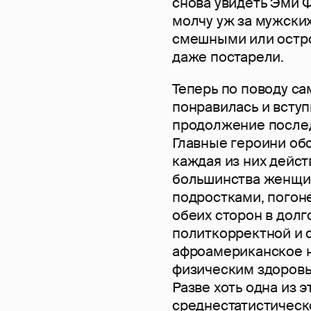
снова увидеть Эми 
молчу уж за мужских
смешными или остро
даже постарели.
Теперь по поводу са
понравилась и вступ
продолжение послед
Главные героини об
каждая из них дейс
большинства женщин 
подростками, погон
обеих сторон в дол
политкорректной и с
афроамериканское н
физическим здоровь
Разве хоть одна из э
среднестатистическо