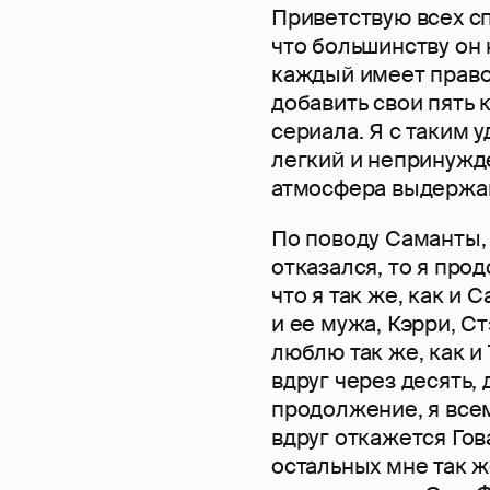
Приветствую всех сп
что большинству он 
каждый имеет право д
добавить свои пять 
сериала. Я с таким 
легкий и непринужд
атмосфера выдержана
По поводу Саманты, 
отказался, то я про
что я так же, как и
и ее мужа, Кэрри, С
люблю так же, как и 
вдруг через десять, 
продолжение, я всем
вдруг откажется Гов
остальных мне так ж