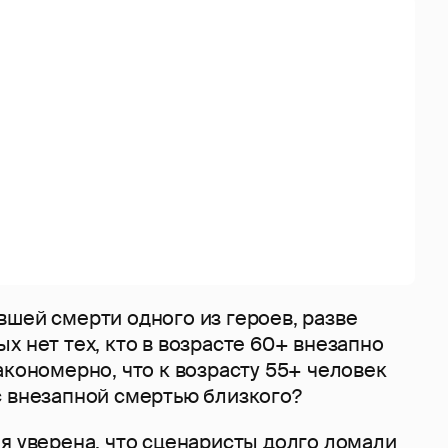
шей смерти одного из героев, разве
х нет тех, кто в возрасте 60+ внезапно
акономерно, что к возрасту 55+ человек
с внезапной смертью близкого?
я уверена, что сценаристы долго ломали