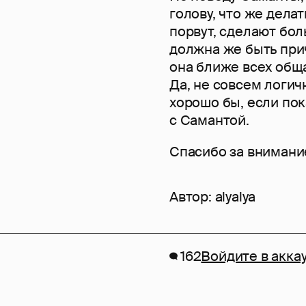
голову, что же делат
порвут, сделают боль
должна же быть прич
она ближе всех обща
Да, не совсем логич
хорошо бы, если пок
с Самантой.
Спасибо за внимани
Автор:
alyalya
162
Войдите в акка