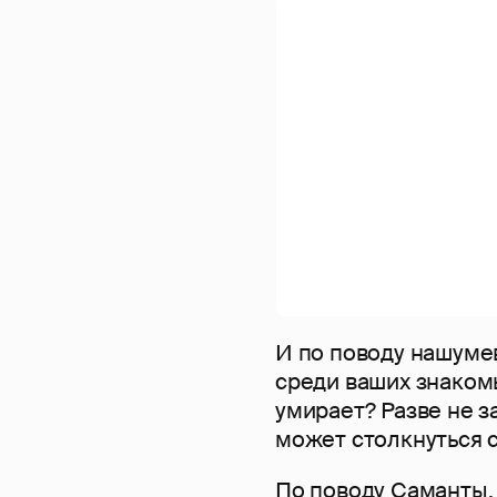
И по поводу нашумев
среди ваших знакомы
умирает? Разве не з
может столкнуться 
По поводу Саманты, 