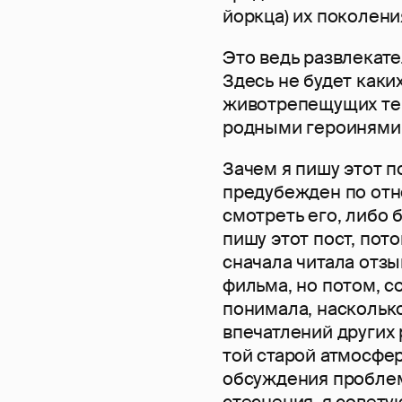
йоркца) их поколен
Это ведь развлекат
Здесь не будет каки
животрепещущих тем
родными героинями, 
Зачем я пишу этот по
предубежден по отн
смотреть его, либо 
пишу этот пост, пото
сначала читала отзы
фильма, но потом, с
понимала, наскольк
впечатлений других
той старой атмосфе
обсуждения проблем 
стеснения, я совету