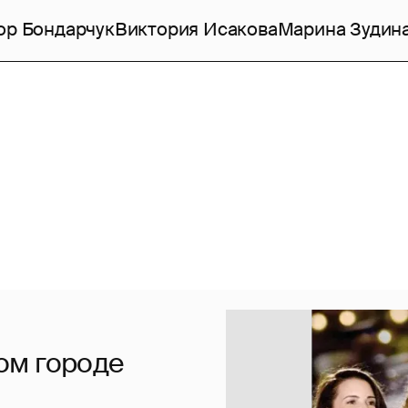
ор Бондарчук
Виктория Исакова
Марина Зудин
ом городе