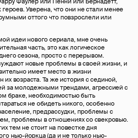
Фарру Фаулер или Пенни или Бернадетт,
 героев. Уверена, что они не стали менее
умными оттого что повзрослели или
мой идеи нового сериала, мне очень
ительная часть, это как логическое
него сезона, просто с перерывом.
суждают новые проблемы в своей жизни, и
твительно имеет место в жизни
их возраста. Та же история с сединой,
ей за молодежными трендами, агрессией с
гом браке, необходимостью быть
тараться не обидеть никого, особенно
аселение, предрассудки, проблемы с
ем, проблемы в отношениях со свекровью.
тих тем не стоит на повестке дня
го нью-йоркца (да и не только нью-