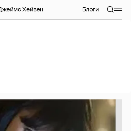
Джеймс Хейвен
Блоги