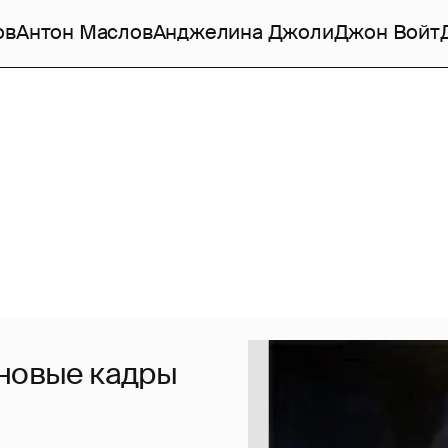
ов
Антон Маслов
Анджелина Джоли
Джон Войт
 новые кадры