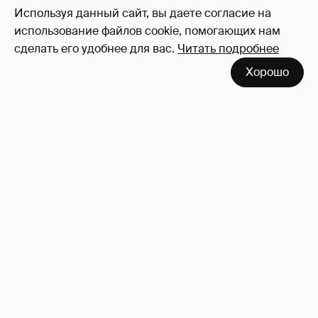
18
Используя данный сайт, вы даете согласие на
Войдите в аккаунт
, чтобы читать и
использование файлов cookie, помогающих нам
оставлять комментарии
сделать его удобнее для вас.
Читать подробнее
Хорошо
"Не просто слухи". Инсайдер подтвердил