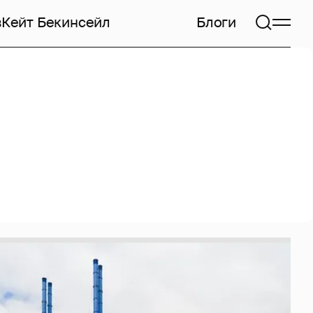
в
Кейт Бекинсейл
Блоги