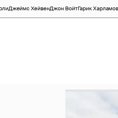
оли
Джеймс Хейвен
Джон Войт
Гарик Харламо