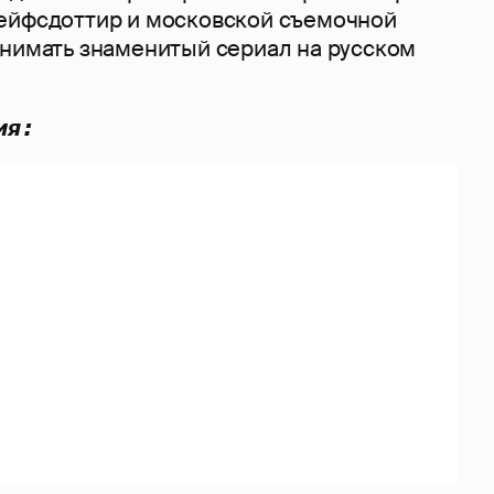
ейфсдоттир и московской съемочной
снимать знаменитый сериал на русском
я :