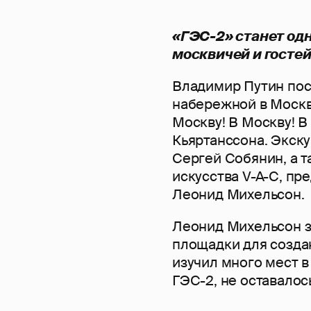
«ГЭС-2» станет од
москвичей и гостей
Владимир Путин пос
набережной в Москве
Москву! В Москву! В
Кьяртанссона. Экск
Сергей Собянин, а 
искусства V-A-C, пр
Леонид Михельсон.
Леонид Михельсон з
площадки для создан
изучил много мест в
ГЭС-2, не оставалос