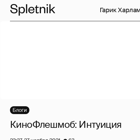
Гарик Харла
Блоги
КиноФлешмоб: Интуиция