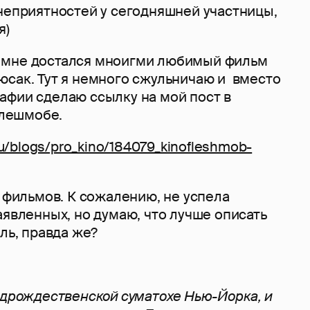
 неприятностей у сегодняшней участницы,
я)
 мне достался мноигми любимый фильм
юсак. Тут я немного сжульничаю и вместо
афии сделаю ссылку на мой пост в
лешмобе.
.ru/blogs/pro_kino/184079_kinofleshmob-
о фильмов. К сожалению, не успела
аявленных, но думаю, что лучше описать
оль, правда же?
едрождественской суматохе Нью-Йорка, и