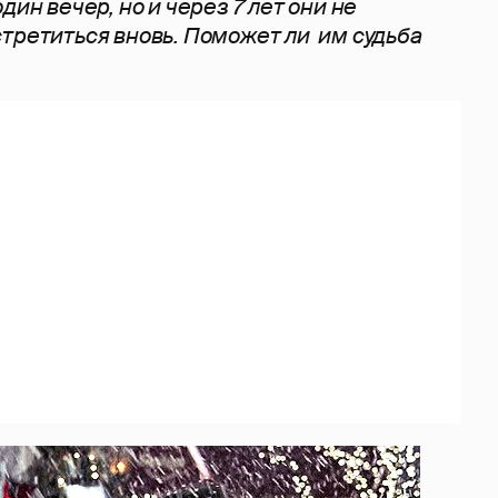
дин вечер, но и через 7 лет они не
третиться вновь. Поможет ли им судьба