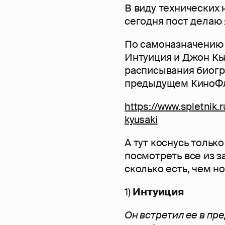
В виду технических
сегодня пост делаю 
По самоназначению
Интуиция и Джон Кь
расписывания биогр
предыдущем КиноФ
https://www.spletnik
kyusaki
А тут коснусь тольк
посмотреть все из з
сколько есть, чем н
1)
Интуиция
Он встретил ее в пр