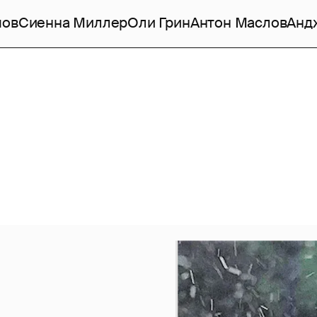
мов
Сиенна Миллер
Оли Грин
Антон Маслов
Анд