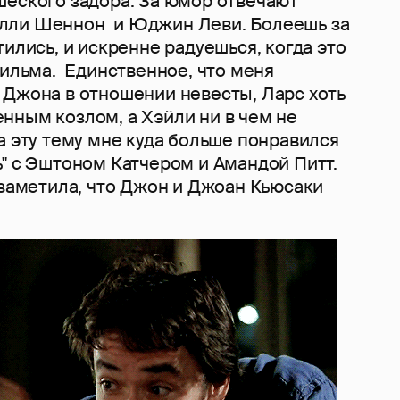
шеского задора. За юмор отвечают
лли Шеннон и Юджин Леви. Болеешь за
тились, и искренне радуешься, когда это
фильма. Единственное, что меня
 Джона в отношении невесты, Ларс хоть
нным козлом, а Хэйли ни в чем не
а эту тему мне куда больше понравился
" с Эштоном Катчером и Амандой Питт.
 заметила, что Джон и Джоан Кьюсаки