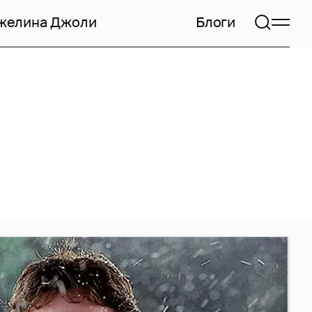
желина Джоли
Блоги