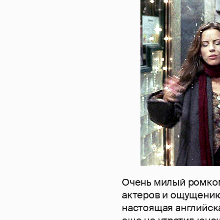
Очень милый ромком
актеров и ощущению
настоящая английска