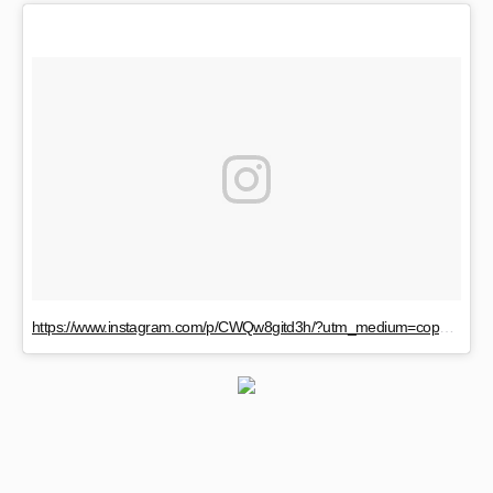
https://www.instagram.com/p/CWQw8gitd3h/?utm_medium=copy_link