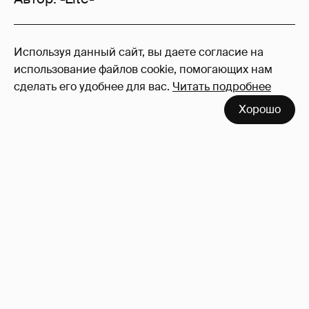
154
Используя данный сайт, вы даете согласие на
Войдите в аккаунт
, чтобы читать и
использование файлов cookie, помогающих нам
оставлять комментарии
сделать его удобнее для вас.
Читать подробнее
Хорошо