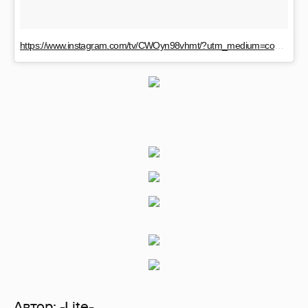
https://www.instagram.com/tv/CWOyn98vhmt/?utm_medium=copy_link
Автор:
-Lite-