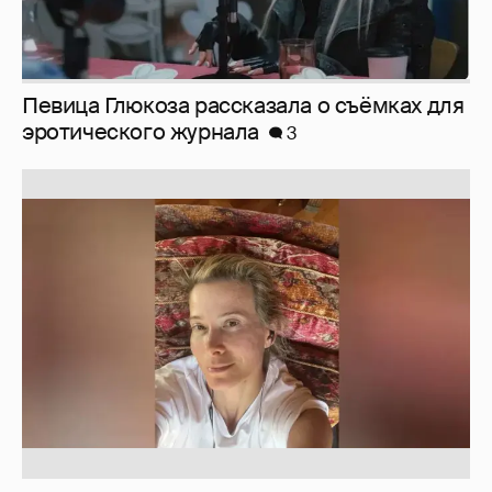
Юлия Высоцкая выложила селфи без
макияжа
2