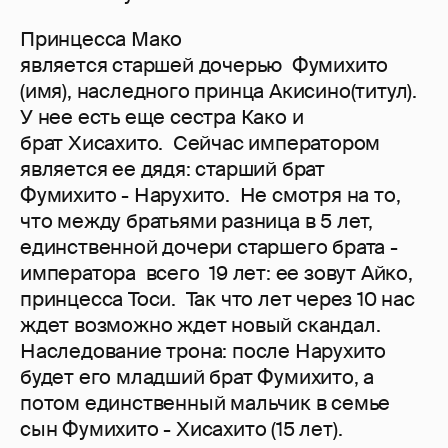
Принцесса Мако
является старшей дочерью Фумихито
(имя), наследного принца Акисино(титул).
У нее есть еще сестра Како и
брат Хисахито. Сейчас императором
является ее дядя: старший брат
Фумихито - Нарухито. Не смотря на то,
что между братьями разница в 5 лет,
единственной дочери старшего брата -
императора всего 19 лет: ее зовут Айко,
принцесса Тоси. Так что лет через 10 нас
ждет возможно ждет новый скандал.
Наследование трона: после Нарухито
будет его младший брат Фумихито, а
потом единственный мальчик в семье
сын Фумихито - Хисахито (15 лет).