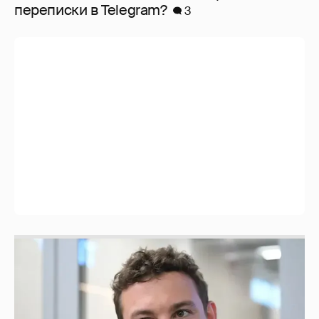
перeписки в Telegram?
3
Никита Кологривый высказался насчёт
ИИ
1