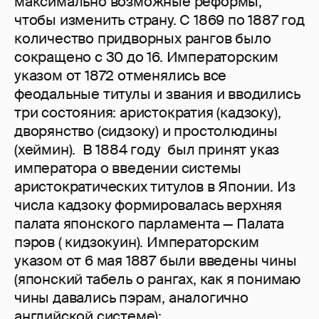
максимально возможные реформы,
чтобы изменить страну. С 1869 по 1887 год
количество придворных рангов было
сокращено с 30 до 16. Императорским
указом от 1872 отменялись все
феодальные титулы и звания и вводились
три состояния: аристократия (кадзоку),
дворянство (сидзоку) и простолюдины
(хеймин). В 1884 году был принят указ
императора о введении системы
аристократических титулов в Японии. Из
числа кадзоку формировалась верхняя
палата японского парламента — Палата
пэров ( кидзокуин). Императорским
указом от 6 мая 1887 были введены чины
(японский табель о рангах, как я понимаю
чины давались пэрам, аналогично
английской системе):