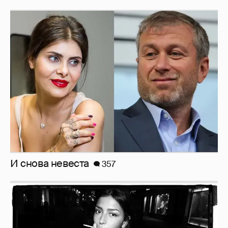
И снова невеста
357
Рублёвские дочки
187