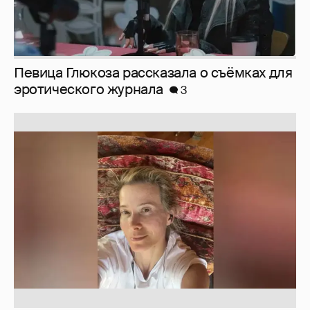
Юлия Высоцкая выложила селфи без
макияжа
2