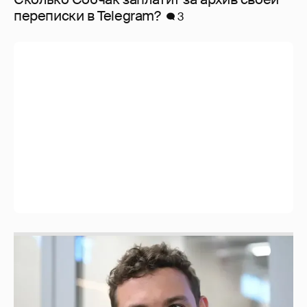
перeписки в Telegram?
3
Никита Кологривый высказался насчёт
ИИ
1